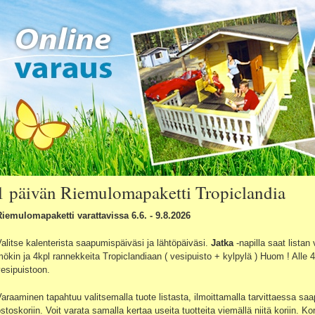
1 päivän Riemulomapaketti Tropiclandia
Riemulomapaketti varattavissa 6.6. - 9.8.2026
alitse kalenterista saapumispäiväsi ja lähtöpäiväsi.
Jatka
-napilla saat listan
ökin ja 4kpl rannekkeita Tropiclandiaan ( vesipuisto + kylpylä ) Huom ! Alle 
esipuistoon.
araaminen tapahtuu valitsemalla tuote listasta, ilmoittamalla tarvittaessa sa
stoskoriin. Voit varata samalla kertaa useita tuotteita viemällä niitä koriin. Kor