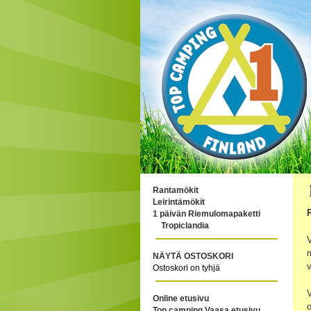
Rantamökit
Leirintämökit
1 päivän Riemulomapaketti
Tropiclandia
V
m
NÄYTÄ OSTOSKORI
v
Ostoskori on tyhjä
V
Online etusivu
o
Top camping Vaasa etusivu