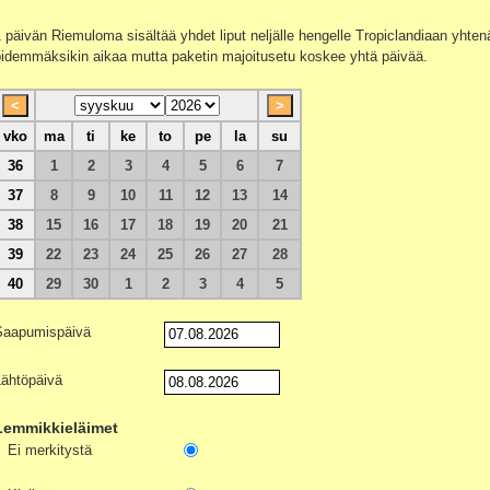
 päivän Riemuloma sisältää yhdet liput neljälle hengelle Tropiclandiaan yhten
pidemmäksikin aikaa mutta paketin majoitusetu koskee yhtä päivää.
vko
ma
ti
ke
to
pe
la
su
36
1
2
3
4
5
6
7
37
8
9
10
11
12
13
14
38
15
16
17
18
19
20
21
39
22
23
24
25
26
27
28
40
29
30
1
2
3
4
5
Saapumispäivä
Lähtöpäivä
Lemmikkieläimet
Ei merkitystä